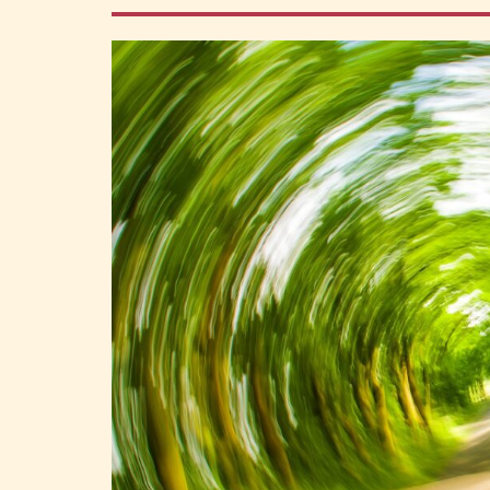
の
ま
と
め