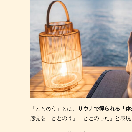
の
う
感
覚
と
め
ま
い
は
違
う
3
と
と
の
「ととのう」とは、
サウナで得られる「体
う
感覚を「ととのう」「ととのった」と表現
サ
ウ
ナ