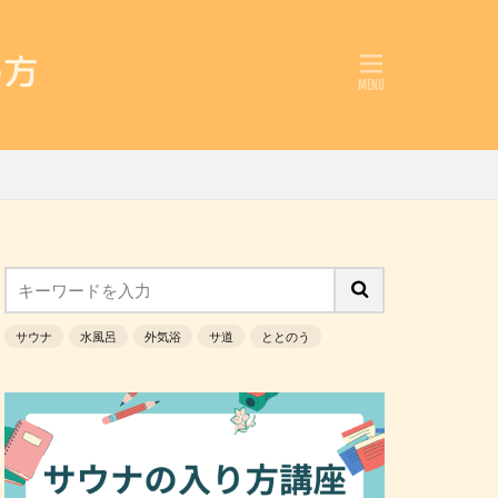
サウナ
水風呂
外気浴
サ道
ととのう