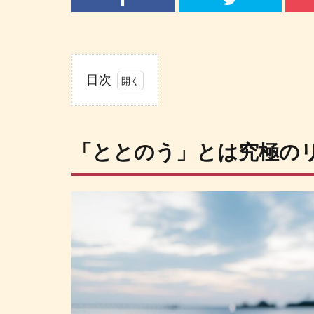
目次
1
「と
との
「ととのう」とは究極の
う」
とは
究極
のリ
ラッ
クス
感覚
2
と
と