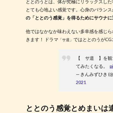
ととのうとは、体が究極にリラックスした
の
とても心地よい感覚です。心身のバランス
入
り
の「ととのう感覚」を得るためにサウナに
方
他ではなかなか味わえない多幸感を感じら
4
そし
きます！ ドラマ
ではととのうがC
「サ道」
て
「と
との
【 サ道 】を観
い」
てみたくなる。
p
へ
— きんみずひき (@ag
5
2021
と
と
の
う
ととのう感覚とめまいは
感
覚