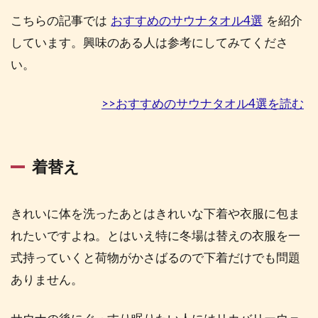
編】
こちらの記事では
おすすめのサウナタオル4選
を紹介
サウ
しています。興味のある人は参考にしてみてくださ
ナの
持ち
い。
物・
グッ
ズリ
>>おすすめのサウナタオル4選を読む
スト
2.1
サウ
着替え
ナハ
ット
きれいに体を洗ったあとはきれいな下着や衣服に包ま
2.2
サウ
れたいですよね。とはいえ特に冬場は替えの衣服を一
ナマ
式持っていくと荷物がかさばるので下着だけでも問題
ット
ありません。
2.3
サウ