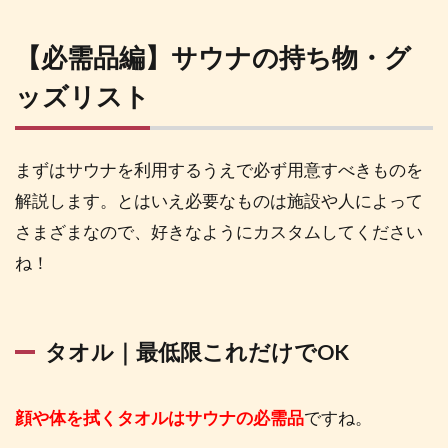
【必
需品
編】
【必需品編】サウナの持ち物・グ
サウ
ッズリスト
ナの
持ち
物・
グッ
まずはサウナを利用するうえで必ず用意すべきものを
ズリ
スト
解説します。とはいえ必要なものは施設や人によって
さまざまなので、好きなようにカスタムしてください
1.1
タオ
ね！
ル｜
最低
限こ
れだ
タオル｜最低限これだけでOK
けで
OK
顔や体を拭くタオルはサウナの必需品
ですね。
1.2
着替