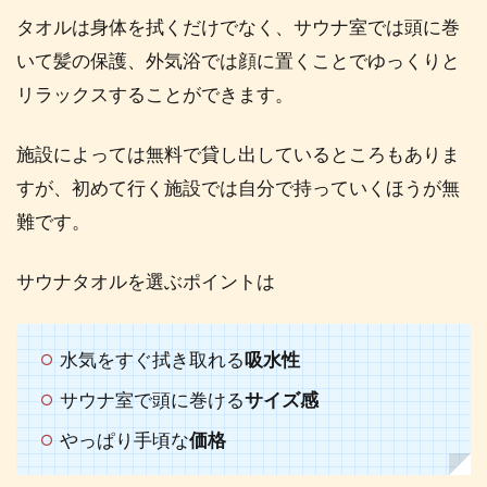
え
タオルは身体を拭くだけでなく、サウナ室では頭に巻
1.3
いて髪の保護、外気浴では顔に置くことでゆっくりと
ビニ
リラックスすることができます。
ール
袋
施設によっては無料で貸し出しているところもありま
1.4
すが、初めて行く施設では自分で持っていくほうが無
シャ
ンプ
難です。
ー、
リン
サウナタオルを選ぶポイントは
ス、
洗顔
料
水気をすぐ拭き取れる
吸水性
1.5
飲み
サウナ室で頭に巻ける
サイズ感
物
やっぱり手頃な
価格
2
【+α