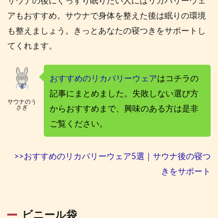
サウナの後にぐっすり眠りたい人にはリカバリーウェ
ナ専
用マ
アもおすすめ。サウナで身体を整えた後は眠りの環境
スク
も整えましょう。きっとあなたの寝つきをサポートし
2.4
てくれます。
サウ
ナ専
用メ
おすすめのリカバリーウェア
はコチラの
ガネ
記事にまとめました。失敗しない選び方
2.5
サウナのう
からおすすめまで、興味のある方は是非
さぎ
スキ
ンケ
ご覧ください。
ア用
品
>>おすすめのリカバリーウェア5選｜サウナ後の寝つ
2.6
耳栓
きをサポート
3
サ
ウ
ビニール袋