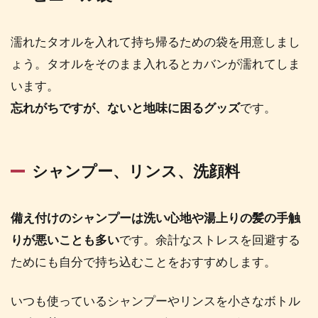
ナ
に
必
濡れたタオルを入れて持ち帰るための袋を用意しまし
要
な
ょう。タオルをそのまま入れるとカバンが濡れてしま
グ
います。
ッ
忘れがちですが、ないと地味に困るグッズ
ズ
です。
を
そ
ろ
え
シャンプー、リンス、洗顔料
て
快
適
備え付けのシャンプーは洗い心地や湯上りの髪の手触
に
りが悪いことも多い
です。余計なストレスを回避する
楽
し
ためにも自分で持ち込むことをおすすめします。
も
う
いつも使っているシャンプーやリンスを小さなボトル